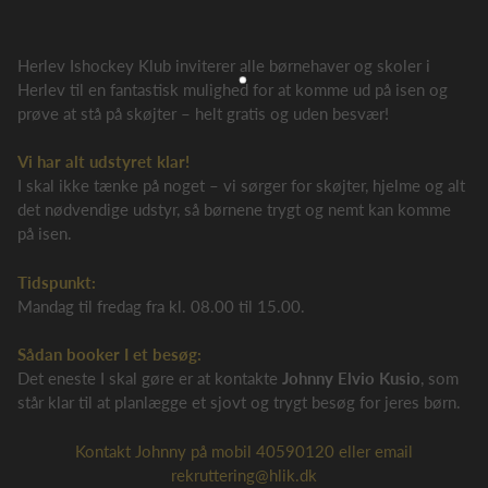
Herlev Ishockey Klub inviterer alle børnehaver og skoler i
Herlev til en fantastisk mulighed for at komme ud på isen og
prøve at stå på skøjter – helt gratis og uden besvær!
Vi har alt udstyret klar!
I skal ikke tænke på noget – vi sørger for skøjter, hjelme og alt
det nødvendige udstyr, så børnene trygt og nemt kan komme
på isen.
Tidspunkt:
Mandag til fredag fra kl. 08.00 til 15.00.
Sådan booker I et besøg:
Det eneste I skal gøre er at kontakte
Johnny Elvio Kusio
, som
står klar til at planlægge et sjovt og trygt besøg for jeres børn.
Kontakt Johnny på mobil 40590120 eller email
rekruttering@hlik.dk