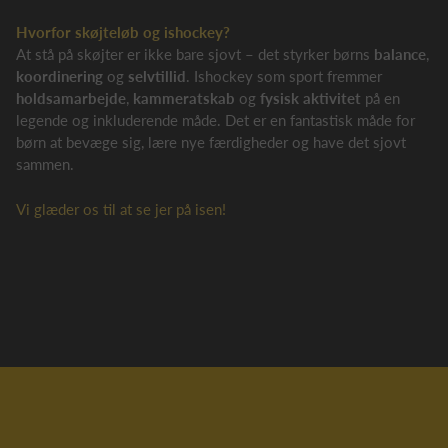
Hvorfor skøjteløb og ishockey?
At stå på skøjter er ikke bare sjovt – det styrker børns
balance
,
koordinering
og
selvtillid
. Ishockey som sport fremmer
holdsamarbejde
,
kammeratskab
og
fysisk aktivitet
på en
legende og inkluderende måde. Det er en fantastisk måde for
børn at bevæge sig, lære nye færdigheder og have det sjovt
sammen.
Vi glæder os til at se jer på isen!