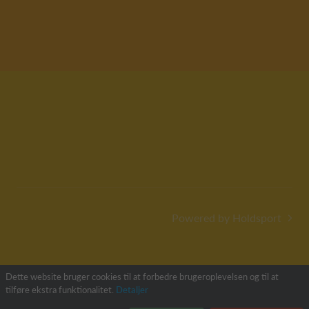
Powered by Holdsport
Dette website bruger cookies til at forbedre brugeroplevelsen og til at
tilføre ekstra funktionalitet.
Detaljer